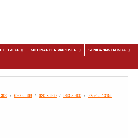
HULTREFF
MITEINANDER WACHSEN
SENIOR*INNEN IM FF
 300
/
620 × 869
/
620 × 869
/
960 × 400
/
7252 × 10158