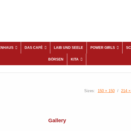
ENHAUS
DAS CAFÉ
LAIB UND SEELE
POWER GIRLS
SC
BÖRSEN
KITA
Sizes:
150 × 150
/
214 ×
Gallery