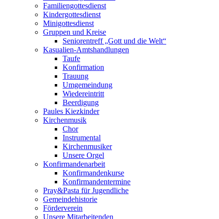
Familiengottesdienst
Kindergottesdienst
Minigottesdienst
Gruppen und Kreise
Seniorentreff „Gott und die Welt“
Kasualien-Amtshandlungen
Taufe
Konfirmation
Trauung
Umgemeindung
Wiedereintritt
Beerdigung
Paules Kiezkinder
Kirchenmusik
Chor
Instrumental
Kirchenmusiker
Unsere Orgel
Konfirmandenarbeit
Konfirmandenkurse
Konfirmandentermine
Pray&Pasta für Jugendliche
Gemeindehistorie
Förderverein
Unsere Mitarbeitenden