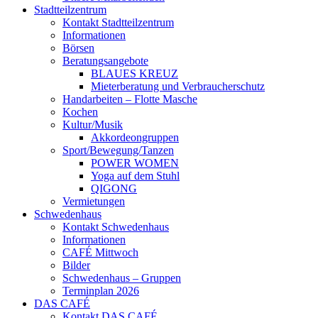
Stadtteilzentrum
Kontakt Stadtteilzentrum
Informationen
Börsen
Beratungsangebote
BLAUES KREUZ
Mieterberatung und Verbraucherschutz
Handarbeiten – Flotte Masche
Kochen
Kultur/Musik
Akkordeongruppen
Sport/Bewegung/Tanzen
POWER WOMEN
Yoga auf dem Stuhl
QIGONG
Vermietungen
Schwedenhaus
Kontakt Schwedenhaus
Informationen
CAFÉ Mittwoch
Bilder
Schwedenhaus – Gruppen
Terminplan 2026
DAS CAFÉ
Kontakt DAS CAFÉ