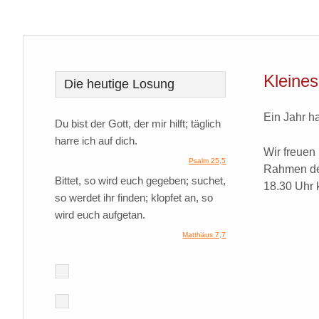
Kleine
Die heutige Losung
Ein Jahr ha
Du bist der Gott, der mir hilft; täglich
harre ich auf dich.
Wir freuen
Psalm 25,5
Rahmen de
Bittet, so wird euch gegeben; suchet,
18.30 Uhr k
so werdet ihr finden; klopfet an, so
wird euch aufgetan.
Matthäus 7,7