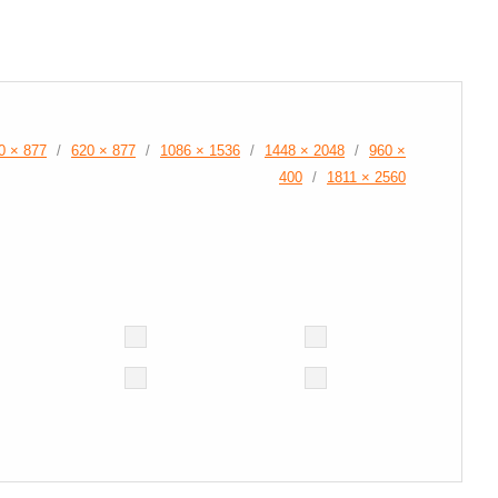
0 × 877
/
620 × 877
/
1086 × 1536
/
1448 × 2048
/
960 ×
400
/
1811 × 2560