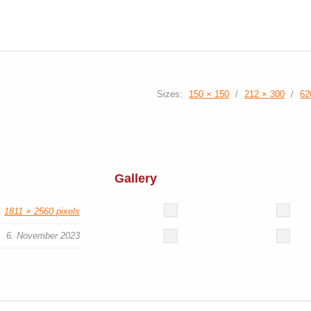
Sizes:
150 × 150
/
212 × 300
/
62
Gallery
1811 × 2560 pixels
6. November 2023