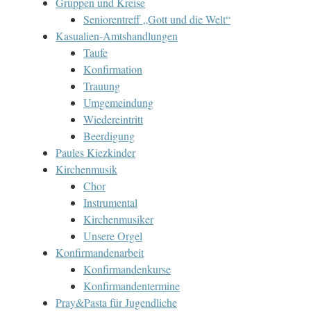
Gruppen und Kreise
Seniorentreff „Gott und die Welt“
Kasualien-Amtshandlungen
Taufe
Konfirmation
Trauung
Umgemeindung
Wiedereintritt
Beerdigung
Paules Kiezkinder
Kirchenmusik
Chor
Instrumental
Kirchenmusiker
Unsere Orgel
Konfirmandenarbeit
Konfirmandenkurse
Konfirmandentermine
Pray&Pasta für Jugendliche