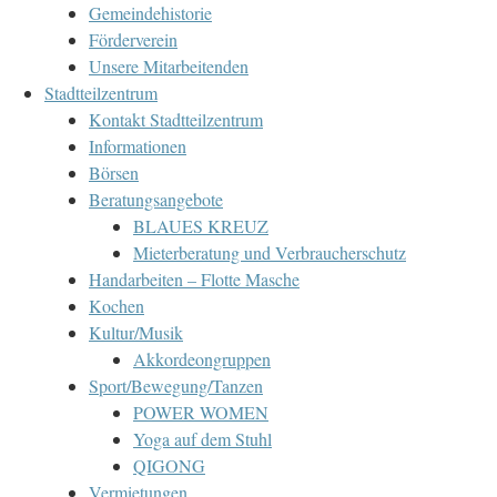
Gemeindehistorie
Förderverein
Unsere Mitarbeitenden
Stadtteilzentrum
Kontakt Stadtteilzentrum
Informationen
Börsen
Beratungsangebote
BLAUES KREUZ
Mieterberatung und Verbraucherschutz
Handarbeiten – Flotte Masche
Kochen
Kultur/Musik
Akkordeongruppen
Sport/Bewegung/Tanzen
POWER WOMEN
Yoga auf dem Stuhl
QIGONG
Vermietungen