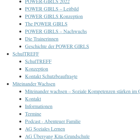
POWER-GIRLS 2022
POWER GIRLS – Leitbild
POWER GIRLS Konzeption
The POWER GIRLS
POWER GIRLS – Nachwuchs
Die Trainerinnen
Geschichte der POWER GIRLS
SchulTREFF
SchulTREFF
Konzeption
Kontakt Schutzbeauftragte
Miteinander Wachsen
Miteinander wachsen – Soziale Kompetenzen stärken im Q
Kontakt
Informationen
Termine
Podcast - Abenteuer Familie
AG Soziales Lernen
AG Übergang Kita-Grundschule